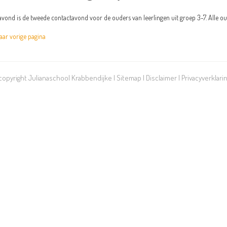
vond is de tweede contactavond voor de ouders van leerlingen uit groep 3-7. Alle 
r vorige pagina
 copyright Julianaschool Krabbendijke |
Sitemap
|
Disclaimer
|
Privacyverklari