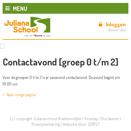
MENU
Inloggen
Besloten deel
Contactavond [groep 0 t/m 2]
Voor de groepen 0 t/m 2 is er vanavond contactavond. De avond begint om
19:00 uur.
Naar vorige pagina
(c) copyright Julianaschool Krabbendijke |
Sitemap
|
Disclaimer
|
Privacyverklaring
| Website door:
DORST