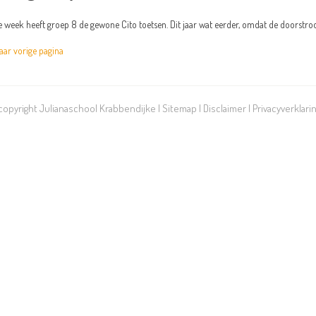
 week heeft groep 8 de gewone Cito toetsen. Dit jaar wat eerder, omdat de doorstroom
r vorige pagina
 copyright Julianaschool Krabbendijke |
Sitemap
|
Disclaimer
|
Privacyverklari